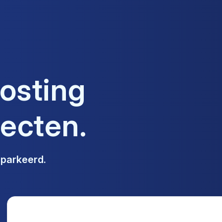
hosting
jecten.
eparkeerd.